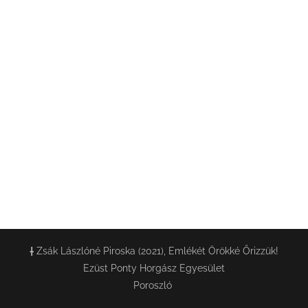
†
Zsák Lászlóné Piroska (2021), Emlékét Örökké Őrizzük!
Ezüst Ponty Horgász Egyesület
Poroszló